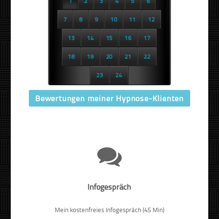
1
2
3
4
5
6
7
8
9
10
11
12
13
14
15
16
17
18
19
20
21
22
23
24
Bewertungen meiner Hypnose-Klienten
Infogespräch
Mein kostenfreies Infogespräch (45 Min)